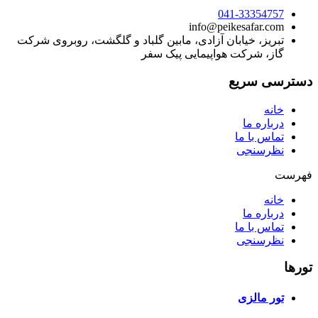
041-33354757
info@peikesafar.com
تبریز، خیابان آزادی، مابین گلباد و گلگشت، روبروی شرکت
گاز، شرکت هواپیمایی پیک سفر
دسترسی سریع
خانه
درباره ما
تماس با ما
نظرسنجی
فهرست
خانه
درباره ما
تماس با ما
نظرسنجی
تورها
تور مالزی