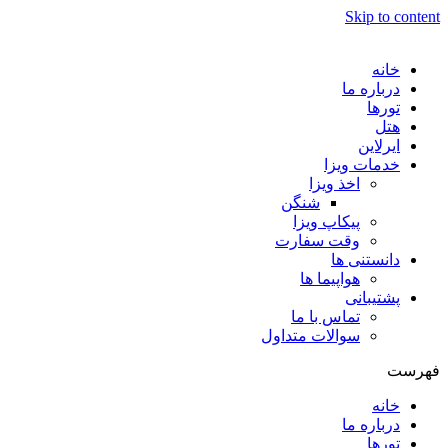
Skip to content
خانه
درباره ما
تورها
هتل
ایرلاین
خدمات ویزا
اخذ ویزا
شنگن
پیکاپ ویزا
وقت سفارت
دانستنی ها
هواپیما ها
پشتیبانی
تماس با ما
سوالات متداول
فهرست
خانه
درباره ما
تورها