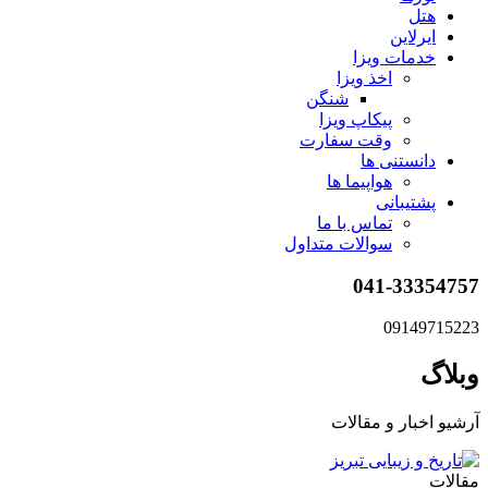
هتل
ایرلاین
خدمات ویزا
اخذ ویزا
شنگن
پیکاپ ویزا
وقت سفارت
دانستنی ها
هواپیما ها
پشتیبانی
تماس با ما
سوالات متداول
041-33354757
09149715223
وبلاگ
آرشیو اخبار و مقالات
مقالات