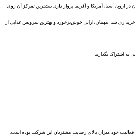
ریشی بزرگ‌ترین گروه هواپیمایی اروپا به شمار می‌آید. آسترین ایرلاین در حال حاضر به بیش از ۱۳۰ کشور جهان در اروپا، آسیا، آمریکا و آفریقا پرواز دارد. بیشترین تمرکز آن روی
رویز تاسیس شد و در سال ۲۰۰۹ توسط شرکت هواپیمایی لوفت‌هانزا خریداری شد. مهمان‌دارانی خوش‌برخورد و بهترین سرویس غذایی از
 به اشتراک بگذارید
ل فعالیت خود میزان بالای رضایت مشتریان این شرکت بوده است.