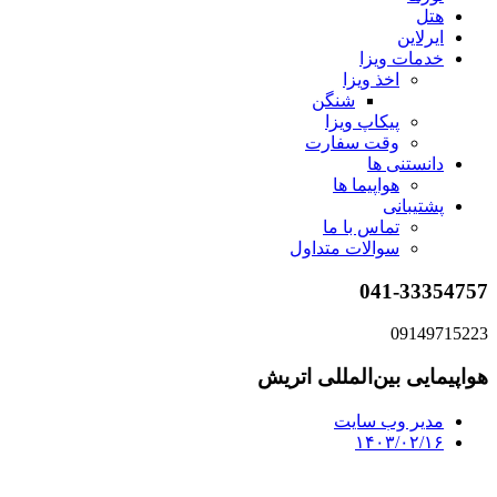
هتل
ایرلاین
خدمات ویزا
اخذ ویزا
شنگن
پیکاپ ویزا
وقت سفارت
دانستنی ها
هواپیما ها
پشتیبانی
تماس با ما
سوالات متداول
041-33354757
09149715223
هواپیمایی بین‌المللی اتریش
مدیر وب سایت
۱۴۰۳/۰۲/۱۶