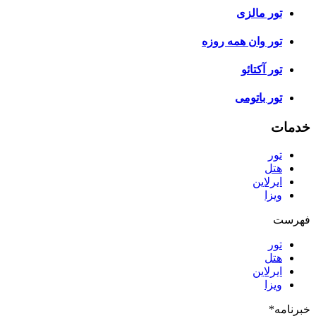
تور مالزی
تور وان همه روزه
تور آکتائو
تور باتومی
خدمات
تور
هتل
ایرلاین
ویزا
فهرست
تور
هتل
ایرلاین
ویزا
خبرنامه
*