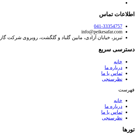
اطلاعات تماس
041-33354757
info@peikesafar.com
تبریز، خیابان آزادی، مابین گلباد و گلگشت، روبروی شرکت گا
دسترسی سریع
خانه
درباره ما
تماس با ما
نظرسنجی
فهرست
خانه
درباره ما
تماس با ما
نظرسنجی
تورها