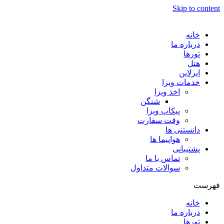
Skip to content
خانه
درباره ما
تورها
هتل
ایرلاین
خدمات ویزا
اخذ ویزا
شنگن
پیکاپ ویزا
وقت سفارت
دانستنی ها
هواپیما ها
پشتیبانی
تماس با ما
سوالات متداول
فهرست
خانه
درباره ما
تورها