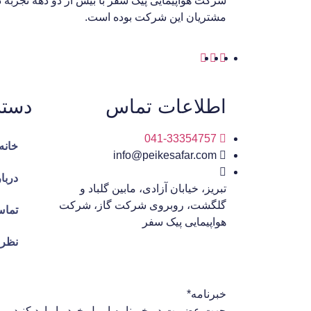
شرکت هواپیمایی پیک سفر با بیش از دو دهه تجربه 
مشتریان این شرکت بوده است.
اطلاعات تماس
دست
041-33354757
خانه
info@peikesafar.com
دربار
تبریز، خیابان آزادی، مابین گلباد و
گلگشت، روبروی شرکت گاز، شرکت
تماس
هواپیمایی پیک سفر
نظر
خبرنامه
*
جهت عضویت در خبرنامه ایمیل خود را وارد کنید.