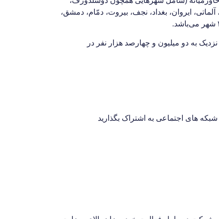
د به ۲۴ مقصد بین‌المللی در اروپا، خاور دور و خاورمیانه (شامل شهرهایی همچون دوسلدورف،
 آلماتی، ایروان، بغداد، نجف، بیروت، دمّام، دمشق،
‌اند که از این تعداد، نزدیک به دو میلیون و چهارصد هزار نفر در
شبکه های اجتماعی به اشتراک بگذارید