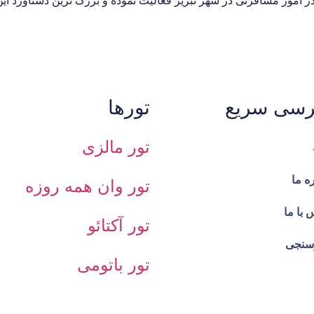
در امور مسافرتی در شهر تبریز فعالیت نموده و بزرگ ترین دستاورد 
رسی سریع
تورها
تور مالزی
ه ما
تور وان همه روزه
 با ما
تور آکتائو
سنجی
تور باتومی