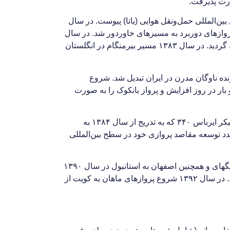
ان هواپیمایی ماهان ملحق گردید و در سال ۱۳۷۹ به عضویت در انجمن بین‌المللی حمل‌ونقل هوایی (یاتا) پیوست. در سال
وان شرکت جهت انجام پروازهای دوربرد به مسیرهای خاوردور شد. در سال
۱۳۸۱ مقاصد جدید پروازی همچون دوسلدورف در آلمان، کلمبو در سری‌لانکا و دهلی در هند، به شبکه پروازی ماهان اضافه گردید. در سال ۱۳۸۳ مسیر بیرمنگام در انگلستان
شرکت هواپیمایی دارنده ناوگان مدرن در ایران تبدیل شد. شروع
 ۱۳۸۵ آغاز گردید. در سال ۱۳۸۶ تعداد پروازهای دوبی به دو بار در روز افزایش و پرواز بانکوک را به صورت
در ادامه روند رو به رشد شرکت هواپیمایی ماهان، نوسازی ناوگان این شرکت از طریق افزودن هواپیماهای دور برد و پهن پیکر ایرباس ۳۴۰ که به تدریج از سال ۱۳۸۴ به
د توسعه مقاصد پروازی خود در سطح بین‌المللی
در سال ۱۳۸۹ افتتاح پرواز مستقیم از تهران به آلماتی در قزاقستان انجام شد. برقراری پروازهای مستقیم بین تهران و شانگهای و همچنین اصفهان به استانبول در سال ۱۳۹۰
آغاز گردید. شرکت تعداد ناوگان در سال ۱۳۹۱ به ۴۵ هواپیما افزایش داد و که مقارن با افزایش پروازها به اربیل و آنکارا بود. در سال ۱۳۹۲ شروع پروازهای ماهان به کویت از