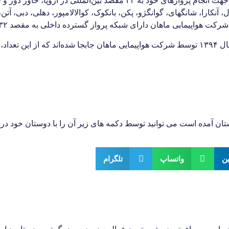
در حال حاضر این شرکت از تعداد ۶۰ فروند هواپیما جهت انجام پروازهای خو
 آنکارا، شانگهای، گوانگژو، پکن، بانکوک، کوالالامپور، دهلی، دبی، آتن،
هواپیمایی ماهان دارای شبکه پرواز گسترده داخلی به مقصد ۳۲ شهر می‌باشد.
بیش از پنج میلیون و چهارصد هزار نفر مسافر در سال ۱۳۹۴ توسط شرکت هواپیمایی ماهان جابجا شده
تان آمده است می توانید توسط دکمه های زیر آن را با دوستان خود در 
ین
واتساپ
تلگرام