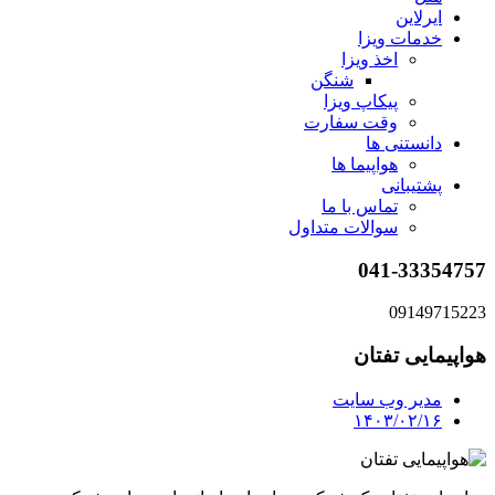
ایرلاین
خدمات ویزا
اخذ ویزا
شنگن
پیکاپ ویزا
وقت سفارت
دانستنی ها
هواپیما ها
پشتیبانی
تماس با ما
سوالات متداول
041-33354757
09149715223
هواپیمایی تفتان
مدیر وب سایت
۱۴۰۳/۰۲/۱۶