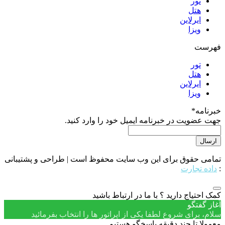
تور
هتل
ایرلاین
ویزا
فهرست
تور
هتل
ایرلاین
ویزا
خبرنامه
*
جهت عضویت در خبرنامه ایمیل خود را وارد کنید.
تمامی حقوق برای این وب سایت محفوظ است | طراحی و پشتیبانی
:
داده تجارت
کمک احتیاج دارید ؟ با ما در ارتباط باشید
آغاز گفتگو
سلام، برای شروع لطفا یکی از اپراتور ها را انتخاب بفرمائید
معمولا تا چند دقیقه پاسخگو هستیم