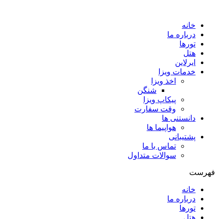
Skip
to
خانه
content
درباره ما
تورها
هتل
ایرلاین
خدمات ویزا
اخذ ویزا
شنگن
پیکاپ ویزا
وقت سفارت
دانستنی ها
هواپیما ها
پشتیبانی
تماس با ما
سوالات متداول
فهرست
خانه
درباره ما
تورها
هتل