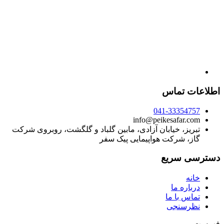
اطلاعات تماس
041-33354757
info@peikesafar.com
تبریز، خیابان آزادی، مابین گلباد و گلگشت، روبروی شرکت
گاز، شرکت هواپیمایی پیک سفر
دسترسی سریع
خانه
درباره ما
تماس با ما
نظرسنجی
فهرست