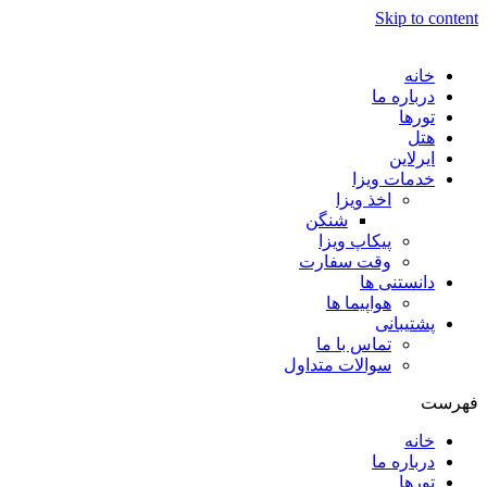
Skip to content
خانه
درباره ما
تورها
هتل
ایرلاین
خدمات ویزا
اخذ ویزا
شنگن
پیکاپ ویزا
وقت سفارت
دانستنی ها
هواپیما ها
پشتیبانی
تماس با ما
سوالات متداول
فهرست
خانه
درباره ما
تورها