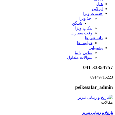
هتل
ایرلاین
خدمات ویزا
اخذ ویزا
شنگن
پیکاپ ویزا
وقت سفارت
دانستنی ها
هواپیما ها
پشتیبانی
تماس با ما
سوالات متداول
041-33354757
09149715223
peikesafar_admin
مقالات
تاریخ و زیبایی تبریز