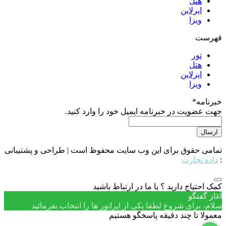
هتل
ایرلاین
ویزا
فهرست
تور
هتل
ایرلاین
ویزا
خبرنامه
*
جهت عضویت در خبرنامه ایمیل خود را وارد کنید.
تمامی حقوق برای این وب سایت محفوظ است | طراحی و پشتیبانی
:
داده تجارت
کمک احتیاج دارید ؟ با ما در ارتباط باشید
آغاز گفتگو
سلام، برای شروع لطفا یکی از اپراتور ها را انتخاب بفرمائید
معمولا تا چند دقیقه پاسخگو هستیم