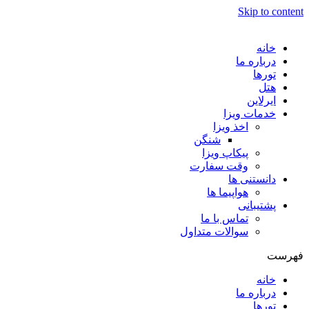
Skip to content
خانه
درباره ما
تورها
هتل
ایرلاین
خدمات ویزا
اخذ ویزا
شنگن
پیکاپ ویزا
وقت سفارت
دانستنی ها
هواپیما ها
پشتیبانی
تماس با ما
سوالات متداول
فهرست
خانه
درباره ما
تورها