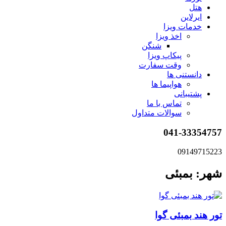
هتل
ایرلاین
خدمات ویزا
اخذ ویزا
شنگن
پیکاپ ویزا
وقت سفارت
دانستنی ها
هواپیما ها
پشتیبانی
تماس با ما
سوالات متداول
041-33354757
09149715223
شهر: بمبئی
تور هند بمبئی گوا