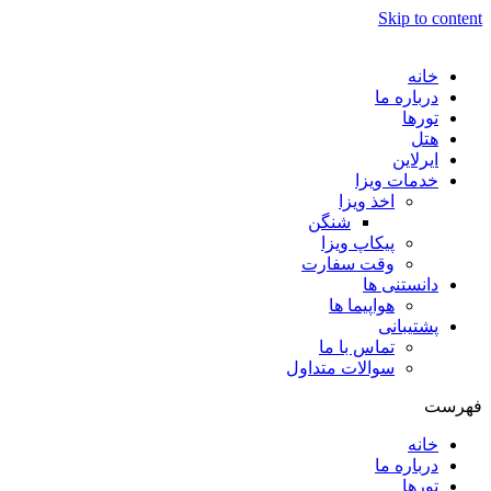
Skip to content
خانه
درباره ما
تورها
هتل
ایرلاین
خدمات ویزا
اخذ ویزا
شنگن
پیکاپ ویزا
وقت سفارت
دانستنی ها
هواپیما ها
پشتیبانی
تماس با ما
سوالات متداول
فهرست
خانه
درباره ما
تورها