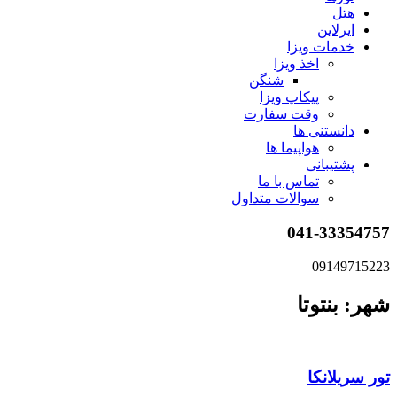
هتل
ایرلاین
خدمات ویزا
اخذ ویزا
شنگن
پیکاپ ویزا
وقت سفارت
دانستنی ها
هواپیما ها
پشتیبانی
تماس با ما
سوالات متداول
041-33354757
09149715223
شهر: بنتوتا
تور سریلانکا