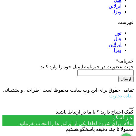
هتل
ایرلاین
ویزا
فهرست
تور
هتل
ایرلاین
ویزا
خبرنامه
*
جهت عضویت در خبرنامه ایمیل خود را وارد کنید.
تمامی حقوق برای این وب سایت محفوظ است | طراحی و پشتیبانی
:
داده تجارت
کمک احتیاج دارید ؟ با ما در ارتباط باشید
آغاز گفتگو
سلام، برای شروع لطفا یکی از اپراتور ها را انتخاب بفرمائید
معمولا تا چند دقیقه پاسخگو هستیم