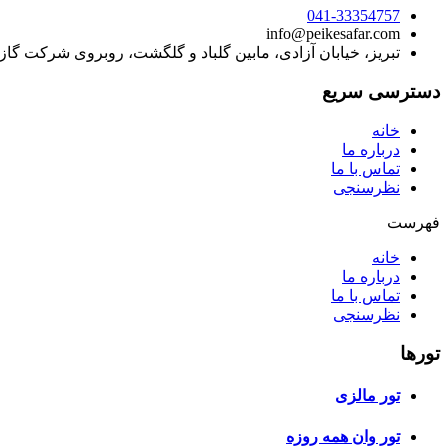
041-33354757
info@peikesafar.com
تبریز، خیابان آزادی، مابین گلباد و گلگشت، روبروی شرکت گا
دسترسی سریع
خانه
درباره ما
تماس با ما
نظرسنجی
فهرست
خانه
درباره ما
تماس با ما
نظرسنجی
تورها
تور مالزی
تور وان همه روزه