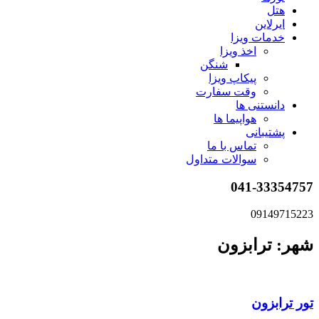
هتل
ایرلاین
خدمات ویزا
اخذ ویزا
شنگن
پیکاپ ویزا
وقت سفارت
دانستنی ها
هواپیما ها
پشتیبانی
تماس با ما
سوالات متداول
041-33354757
09149715223
شهر: ترابزون
تور ترابزون