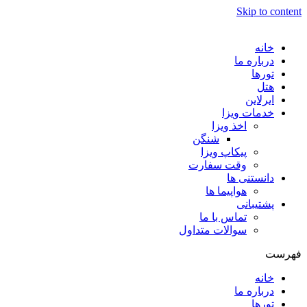
Skip to content
خانه
درباره ما
تورها
هتل
ایرلاین
خدمات ویزا
اخذ ویزا
شنگن
پیکاپ ویزا
وقت سفارت
دانستنی ها
هواپیما ها
پشتیبانی
تماس با ما
سوالات متداول
فهرست
خانه
درباره ما
تورها