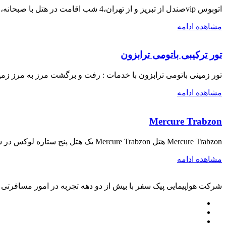
اتوبوس vipصندل از تبریز و از تهران،4 شب اقامت در هتل با صبحانه،لیدر،گشت شهری،بیمه مسافرتی
مشاهده ادامه
تور ترکیبی باتومی ترابزون
تور زمینی باتومی ترابزون با خدمات : رفت و برگشت مرز به مرز زم
مشاهده ادامه
Mercure Trabzon
Mercure Trabzon هتل Mercure Trabzon یک هتل پنج ستاره لوکس در شهر ترابزون واقع در کشور ترکیه است. این هتل ۲۱۳ اتاق دارد و از
مشاهده ادامه
شرکت هواپیمایی پیک سفر با بیش از دو دهه تجربه در امور مسافرتی