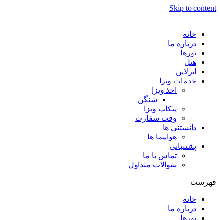
Skip to content
خانه
درباره ما
تورها
هتل
ایرلاین
خدمات ویزا
اخذ ویزا
شنگن
پیکاپ ویزا
وقت سفارت
دانستنی ها
هواپیما ها
پشتیبانی
تماس با ما
سوالات متداول
فهرست
خانه
درباره ما
تورها