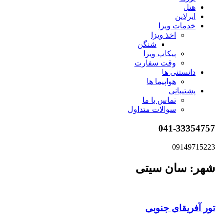
هتل
ایرلاین
خدمات ویزا
اخذ ویزا
شنگن
پیکاپ ویزا
وقت سفارت
دانستنی ها
هواپیما ها
پشتیبانی
تماس با ما
سوالات متداول
041-33354757
09149715223
شهر: سان سیتی
تور آفریقای جنوبی