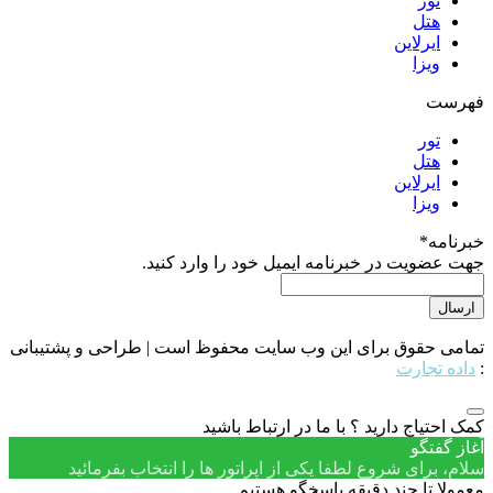
تور
هتل
ایرلاین
ویزا
فهرست
تور
هتل
ایرلاین
ویزا
خبرنامه
*
جهت عضویت در خبرنامه ایمیل خود را وارد کنید.
تمامی حقوق برای این وب سایت محفوظ است | طراحی و پشتیبانی
:
داده تجارت
کمک احتیاج دارید ؟ با ما در ارتباط باشید
آغاز گفتگو
سلام، برای شروع لطفا یکی از اپراتور ها را انتخاب بفرمائید
معمولا تا چند دقیقه پاسخگو هستیم