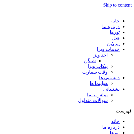
Skip to content
خانه
درباره ما
تورها
هتل
ایرلاین
خدمات ویزا
اخذ ویزا
شنگن
پیکاپ ویزا
وقت سفارت
دانستنی ها
هواپیما ها
پشتیبانی
تماس با ما
سوالات متداول
فهرست
خانه
درباره ما
تورها