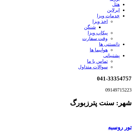
هتل
ایرلاین
خدمات ویزا
اخذ ویزا
شنگن
پیکاپ ویزا
وقت سفارت
دانستنی ها
هواپیما ها
پشتیبانی
تماس با ما
سوالات متداول
041-33354757
09149715223
شهر: سنت پترزبورگ
تور روسیه