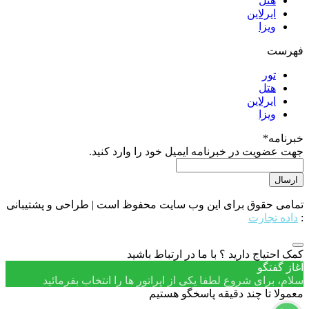
هتل
ایرلاین
ویزا
فهرست
تور
هتل
ایرلاین
ویزا
خبرنامه
*
جهت عضویت در خبرنامه ایمیل خود را وارد کنید.
تمامی حقوق برای این وب سایت محفوظ است | طراحی و پشتیبانی
:
داده تجارت
کمک احتیاج دارید ؟ با ما در ارتباط باشید
آغاز گفتگو
سلام، برای شروع لطفا یکی از اپراتور ها را انتخاب بفرمائید
معمولا تا چند دقیقه پاسخگو هستیم