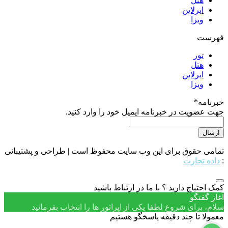
هتل
ایرلاین
ویزا
فهرست
تور
هتل
ایرلاین
ویزا
خبرنامه
*
جهت عضویت در خبرنامه ایمیل خود را وارد کنید.
تمامی حقوق برای این وب سایت محفوظ است | طراحی و پشتیبانی
:
داده تجارت
کمک احتیاج دارید ؟ با ما در ارتباط باشید
آغاز گفتگو
سلام، برای شروع لطفا یکی از اپراتور ها را انتخاب بفرمائید
معمولا تا چند دقیقه پاسخگو هستیم