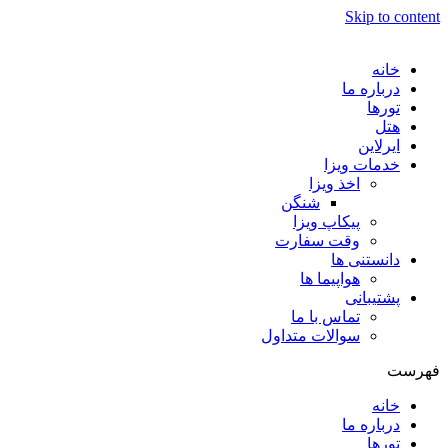
Skip to content
خانه
درباره ما
تورها
هتل
ایرلاین
خدمات ویزا
اخذ ویزا
شنگن
پیکاپ ویزا
وقت سفارت
دانستنی ها
هواپیما ها
پشتیبانی
تماس با ما
سوالات متداول
فهرست
خانه
درباره ما
تورها