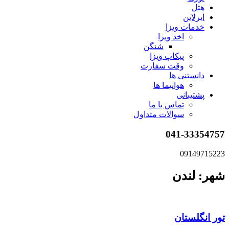
هتل
ایرلاین
خدمات ویزا
اخذ ویزا
شنگن
پیکاپ ویزا
وقت سفارت
دانستنی ها
هواپیما ها
پشتیبانی
تماس با ما
سوالات متداول
041-33354757
09149715223
شهر: لندن
تور انگلستان