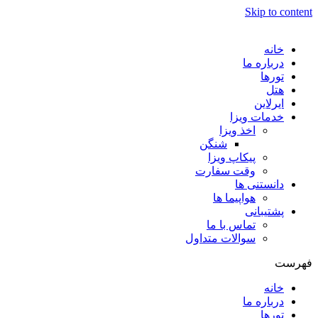
Skip to content
خانه
درباره ما
تورها
هتل
ایرلاین
خدمات ویزا
اخذ ویزا
شنگن
پیکاپ ویزا
وقت سفارت
دانستنی ها
هواپیما ها
پشتیبانی
تماس با ما
سوالات متداول
فهرست
خانه
درباره ما
تورها