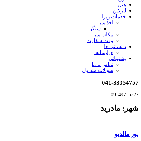
هتل
ایرلاین
خدمات ویزا
اخذ ویزا
شنگن
پیکاپ ویزا
وقت سفارت
دانستنی ها
هواپیما ها
پشتیبانی
تماس با ما
سوالات متداول
041-33354757
09149715223
شهر: مادرید
تور مالدیو