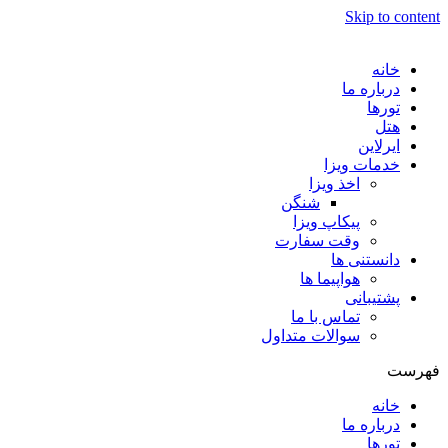
Skip to content
خانه
درباره ما
تورها
هتل
ایرلاین
خدمات ویزا
اخذ ویزا
شنگن
پیکاپ ویزا
وقت سفارت
دانستنی ها
هواپیما ها
پشتیبانی
تماس با ما
سوالات متداول
فهرست
خانه
درباره ما
تورها