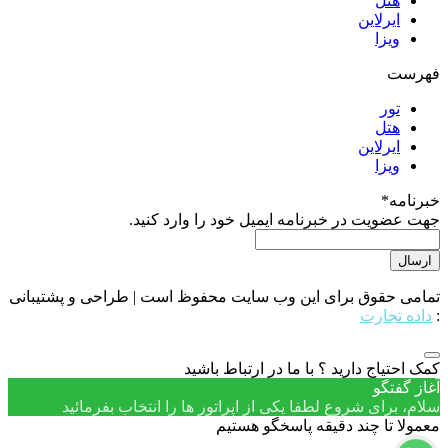
هتل
ایرلاین
ویزا
فهرست
تور
هتل
ایرلاین
ویزا
خبرنامه
*
جهت عضویت در خبرنامه ایمیل خود را وارد کنید.
تمامی حقوق برای این وب سایت محفوظ است | طراحی و پشتیبانی
:
داده تجارت
کمک احتیاج دارید ؟ با ما در ارتباط باشید
آغاز گفتگو
سلام، برای شروع لطفا یکی از اپراتور ها را انتخاب بفرمائید
معمولا تا چند دقیقه پاسخگو هستیم