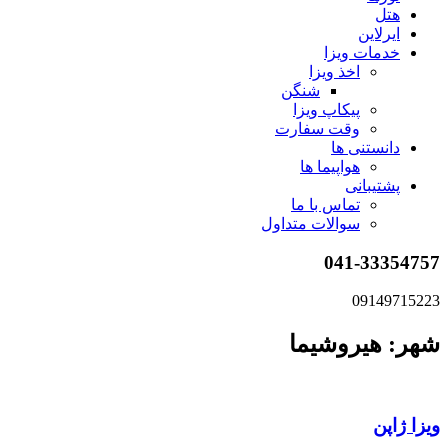
هتل
ایرلاین
خدمات ویزا
اخذ ویزا
شنگن
پیکاپ ویزا
وقت سفارت
دانستنی ها
هواپیما ها
پشتیبانی
تماس با ما
سوالات متداول
041-33354757
09149715223
شهر: هیروشیما
ویزا ژاپن