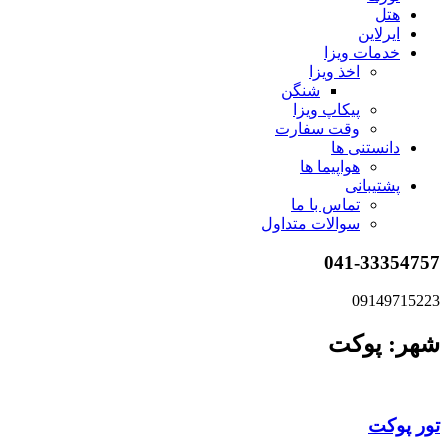
هتل
ایرلاین
خدمات ویزا
اخذ ویزا
شنگن
پیکاپ ویزا
وقت سفارت
دانستنی ها
هواپیما ها
پشتیبانی
تماس با ما
سوالات متداول
041-33354757
09149715223
شهر: پوکت
تور پوکت