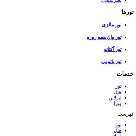
نظرسنجی
تورها
تور مالزی
تور وان همه روزه
تور آکتائو
تور باتومی
خدمات
تور
هتل
ایرلاین
ویزا
فهرست
تور
هتل