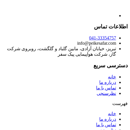
اطلاعات تماس
041-33354757
info@peikesafar.com
تبریز، خیابان آزادی، مابین گلباد و گلگشت، روبروی شرکت
گاز، شرکت هواپیمایی پیک سفر
دسترسی سریع
خانه
درباره ما
تماس با ما
نظرسنجی
فهرست
خانه
درباره ما
تماس با ما