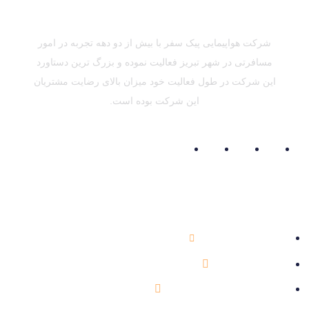
شرکت هواپیمایی پیک سفر با بیش از دو دهه تجربه در امور
مسافرتی در شهر تبریز فعالیت نموده و بزرگ ترین دستاورد
این شرکت در طول فعالیت خود میزان بالای رضایت مشتریان
این شرکت بوده است.
اطلاعات تماس
041-33354757
info@peikesafar.com
تبریز، خیابان آزادی، مابین گلباد و گلگشت، روبروی شرکت گاز،