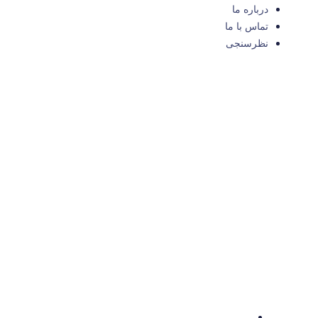
درباره ما
تماس با ما
نظرسنجی
تورها
تور مالزی
تور وان همه روزه
تور آکتائو
تور باتومی
خدمات
تور