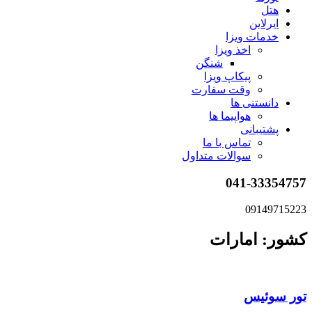
هتل
ایرلاین
خدمات ویزا
اخذ ویزا
شنگن
پیکاپ ویزا
وقت سفارت
دانستنی ها
هواپیما ها
پشتیبانی
تماس با ما
سوالات متداول
041-33354757
09149715223
کشور: امارات
تور سوئیس