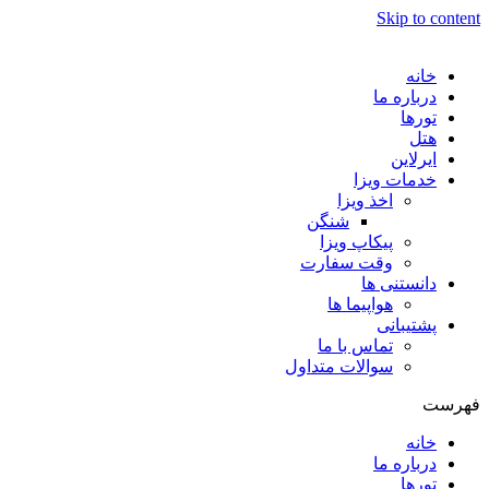
Skip to content
خانه
درباره ما
تورها
هتل
ایرلاین
خدمات ویزا
اخذ ویزا
شنگن
پیکاپ ویزا
وقت سفارت
دانستنی ها
هواپیما ها
پشتیبانی
تماس با ما
سوالات متداول
فهرست
خانه
درباره ما
تورها