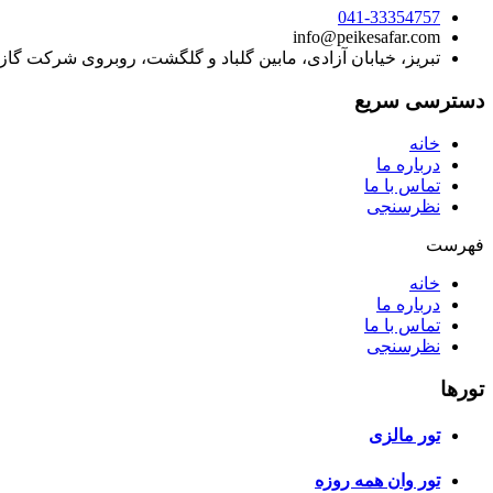
041-33354757
info@peikesafar.com
تبریز، خیابان آزادی، مابین گلباد و گلگشت، روبروی شرکت گا
دسترسی سریع
خانه
درباره ما
تماس با ما
نظرسنجی
فهرست
خانه
درباره ما
تماس با ما
نظرسنجی
تورها
تور مالزی
تور وان همه روزه