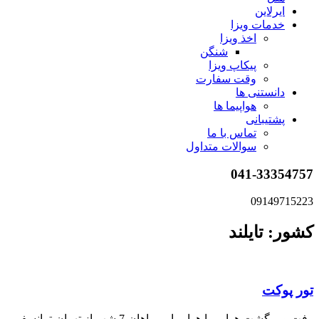
ایرلاین
خدمات ویزا
اخذ ویزا
شنگن
پیکاپ ویزا
وقت سفارت
دانستنی ها
هواپیما ها
پشتیبانی
تماس با ما
سوالات متداول
041-33354757
09149715223
کشور: تایلند
تور پوکت
رفت و برگشت هوایی با هواپیمایی ماهان،7 شب از تهران،ترانسفر