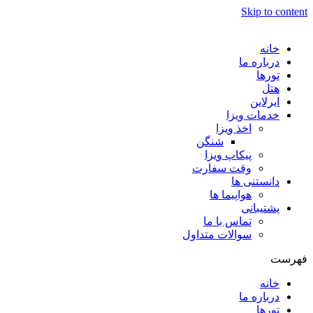
Skip to content
خانه
درباره ما
تورها
هتل
ایرلاین
خدمات ویزا
اخذ ویزا
شنگن
پیکاپ ویزا
وقت سفارت
دانستنی ها
هواپیما ها
پشتیبانی
تماس با ما
سوالات متداول
فهرست
خانه
درباره ما
تورها