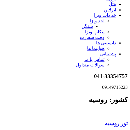
هتل
ایرلاین
خدمات ویزا
اخذ ویزا
شنگن
پیکاپ ویزا
وقت سفارت
دانستنی ها
هواپیما ها
پشتیبانی
تماس با ما
سوالات متداول
041-33354757
09149715223
کشور: روسیه
تور روسیه