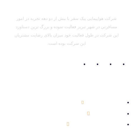
شرکت هواپیمایی پیک سفر با بیش از دو دهه تجربه در امور
مسافرتی در شهر تبریز فعالیت نموده و بزرگ ترین دستاورد
این شرکت در طول فعالیت خود میزان بالای رضایت مشتریان
این شرکت بوده است.
اطلاعات تماس
041-33354757
info@peikesafar.com
تبریز، خیابان آزادی، مابین گلباد و گلگشت، روبروی شرکت گاز،