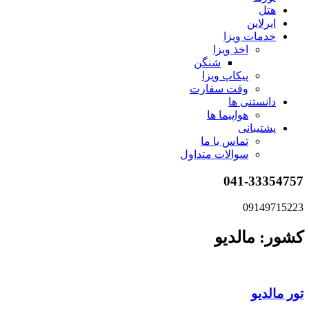
هتل
ایرلاین
خدمات ویزا
اخذ ویزا
شنگن
پیکاپ ویزا
وقت سفارت
دانستنی ها
هواپیما ها
پشتیبانی
تماس با ما
سوالات متداول
041-33354757
09149715223
کشور: مالدیو
تور مالدیو