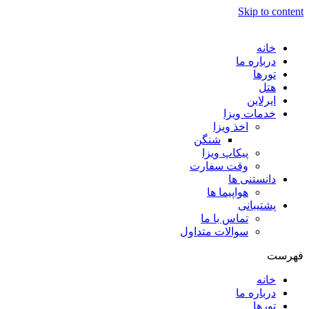
Skip to content
خانه
درباره ما
تورها
هتل
ایرلاین
خدمات ویزا
اخذ ویزا
شنگن
پیکاپ ویزا
وقت سفارت
دانستنی ها
هواپیما ها
پشتیبانی
تماس با ما
سوالات متداول
فهرست
خانه
درباره ما
تورها