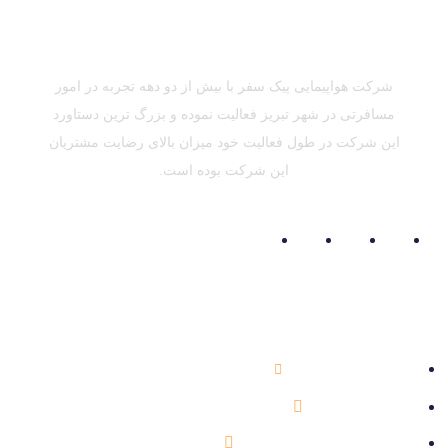
شرکت هواپیمایی پیک سفر با بیش از دو دهه تجربه در امور
مسافرتی در شهر تبریز فعالیت نموده و بزرگ ترین دستاورد
این شرکت در طول فعالیت خود میزان بالای رضایت مشتریان
این شرکت بوده است.
اطلاعات تماس
041-33354757
info@peikesafar.com