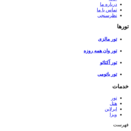
درباره ما
تماس با ما
نظرسنجی
تورها
تور مالزی
تور وان همه روزه
تور آکتائو
تور باتومی
خدمات
تور
هتل
ایرلاین
ویزا
فهرست