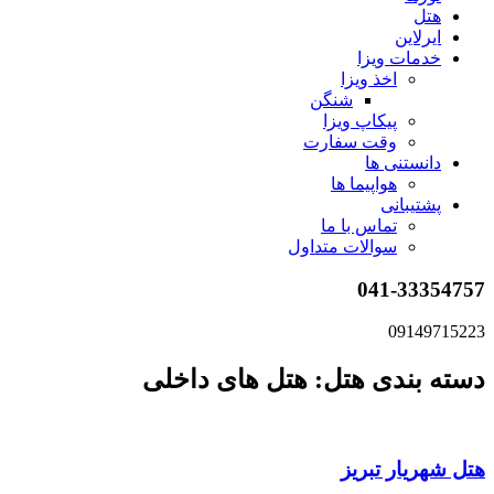
هتل
ایرلاین
خدمات ویزا
اخذ ویزا
شنگن
پیکاپ ویزا
وقت سفارت
دانستنی ها
هواپیما ها
پشتیبانی
تماس با ما
سوالات متداول
041-33354757
09149715223
دسته بندی هتل: هتل های داخلی
هتل شهریار تبریز