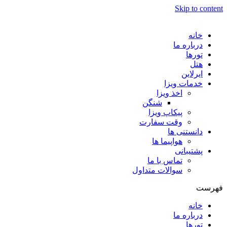
Skip to content
خانه
درباره ما
تورها
هتل
ایرلاین
خدمات ویزا
اخذ ویزا
شنگن
پیکاپ ویزا
وقت سفارت
دانستنی ها
هواپیما ها
پشتیبانی
تماس با ما
سوالات متداول
فهرست
خانه
درباره ما
تورها