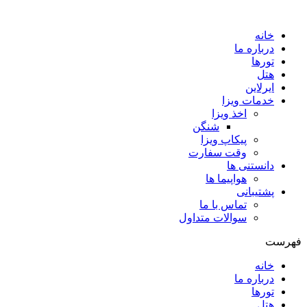
Skip
to
خانه
content
درباره ما
تورها
هتل
ایرلاین
خدمات ویزا
اخذ ویزا
شنگن
پیکاپ ویزا
وقت سفارت
دانستنی ها
هواپیما ها
پشتیبانی
تماس با ما
سوالات متداول
فهرست
خانه
درباره ما
تورها
هتل