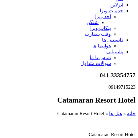
ایرلاین
خدمات ویزا
اخذ ویزا
شنگن
پیکاپ ویزا
وقت سفارت
دانستنی ها
هواپیما ها
پشتیبانی
تماس با ما
سوالات متداول
041-33354757
09149715223
Catamaran Resort Hotel
خانه
»
هتل ها
»
Catamaran Resort Hotel
Catamaran Resort Hotel