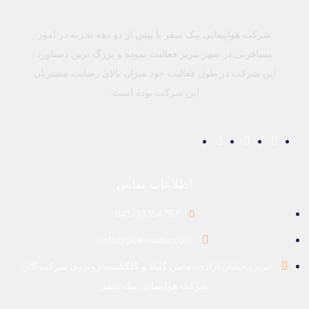
شرکت هواپیمایی پیک سفر با بیش از دو دهه تجربه در امور
مسافرتی در شهر تبریز فعالیت نموده و بزرگ ترین دستاورد
این شرکت در طول فعالیت خود میزان بالای رضایت مشتریان
این شرکت بوده است.
اطلاعات تماس
041-33354757
info@peikesafar.com
تبریز، خیابان آزادی، مابین گلباد و گلگشت، روبروی شرکت گاز،
شرکت هواپیمایی پیک سفر