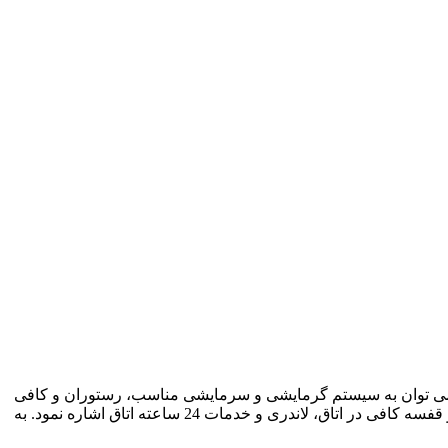
نات این هتل می توان به سیستم گرمایشی و سرمایشی مناسب، رستوران و کافی
شاپ، اتاق های زیبا، امکانات تفریحی، نظافت روزانه، برخورد مناسب پرسنل، حمل بار، پذیرش 18 ساعته، اینترنت پر سرعت در اتاق، کمد و قفسه کافی در اتاق، لاندری و خدمات 24 ساعته اتاق اشاره نمود. به