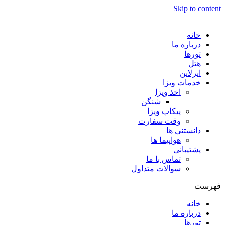
Skip to content
خانه
درباره ما
تورها
هتل
ایرلاین
خدمات ویزا
اخذ ویزا
شنگن
پیکاپ ویزا
وقت سفارت
دانستنی ها
هواپیما ها
پشتیبانی
تماس با ما
سوالات متداول
فهرست
خانه
درباره ما
تورها