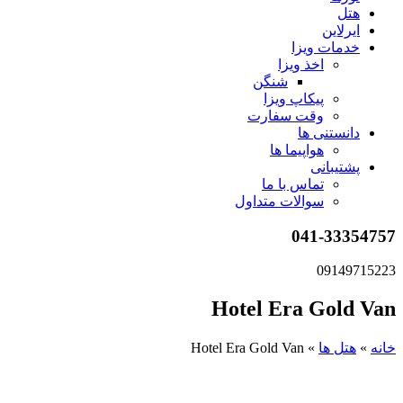
هتل
ایرلاین
خدمات ویزا
اخذ ویزا
شنگن
پیکاپ ویزا
وقت سفارت
دانستنی ها
هواپیما ها
پشتیبانی
تماس با ما
سوالات متداول
041-33354757
09149715223
Hotel Era Gold Van
خانه
»
هتل ها
»
Hotel Era Gold Van