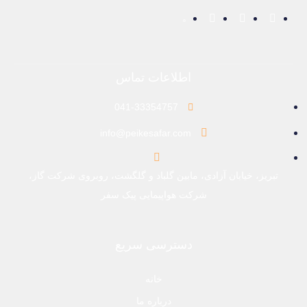
اطلاعات تماس
041-33354757
info@peikesafar.com
تبریز، خیابان آزادی، مابین گلباد و گلگشت، روبروی شرکت گاز،
شرکت هواپیمایی پیک سفر
دسترسی سریع
خانه
درباره ما