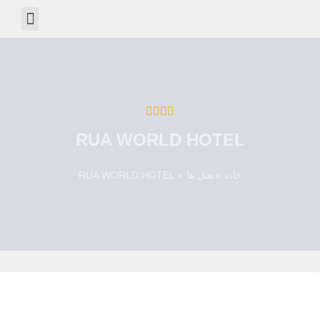
درباره ما
دانستنی ها
خدمات ویزا
RUA WORLD HOTEL
خانه
»
هتل ها
»
RUA WORLD HOTEL