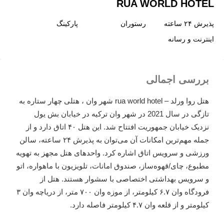
RUA WORLD HOTEL
پذیرش ۲۴ ساعته
رستوران
پارکینگ
اینترنت و رسانه
بررسی اجمالی
هتل روا ورلد – rua world hotel شهر وان ، هتلی چهار ستاره به
تازگی در سال 2021 در شهر وان ترکیه در خیابان بش یول
نزدیک خیابان جمهوریت افتتاح شد. این هتل ۴۰ اتاق دارد و از
جمله مهم‌ترین امکانات آن می‌توان به پذیرش ۲۴ ساعته، سالن
ورزشی و سرویس اتاق اشاره کرد. واحدهای هتل مجهز به تهویه
مطبوع، چای/قهوه‌ساز، صندوق امانات، تلویزیون با ماهواره، اتو
و سرویس بهداشتی اختصاصی با سشوار هستند. هتل از
فرودگاه وان ۶.۷ کیلومتر، از موزه وان ۷۰۰ متر، از دریاچه وان ۳
کیلومتر و از قلعه وان ۴.۷ کیلومتر فاصله دارد.