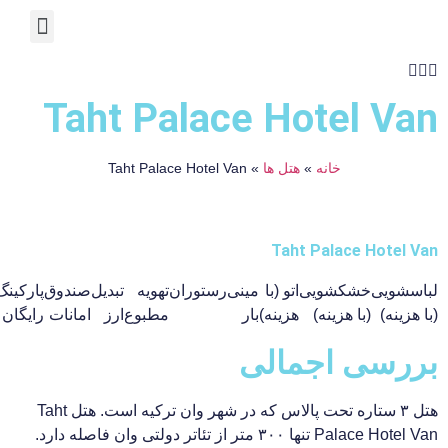
درباره ما
دانستنی ها
خدمات ویزا
Taht Palace Hotel 
خانه
»
هتل ها
»
Taht Palace Hotel Van
Taht Palace Hot
یی
خشکشویی
اتو (با
مینی
رستوران
تهویه
تبدیل
صندوق
پارکینگ
اینترنت
ه)
(با هزینه)
هزینه)
بار
مطبوع
ارز
امانات
رایگان
رایگان
سی اجمالی
هتل ۳ ستاره تحت پالاس که در شهر وان ترکیه است. هتل Taht
Palace Hotel Van تنها ۳۰۰ متر از تئاتر دولتی وان فاصله دارد.