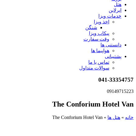
هتل
ایرلاین
خدمات ویزا
اخذ ویزا
شنگن
پیکاپ ویزا
وقت سفارت
دانستنی ها
هواپیما ها
پشتیبانی
تماس با ما
سوالات متداول
041-33354757
09149715223
The Conforium Hotel Van
خانه
»
هتل ها
»
The Conforium Hotel Van