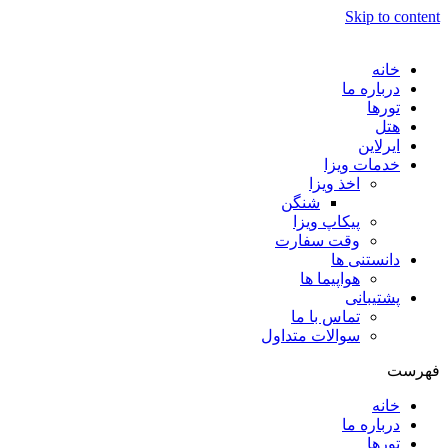
Skip to content
خانه
درباره ما
تورها
هتل
ایرلاین
خدمات ویزا
اخذ ویزا
شنگن
پیکاپ ویزا
وقت سفارت
دانستنی ها
هواپیما ها
پشتیبانی
تماس با ما
سوالات متداول
فهرست
خانه
درباره ما
تورها