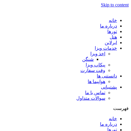
Skip to content
خانه
درباره ما
تورها
هتل
ایرلاین
خدمات ویزا
اخذ ویزا
شنگن
پیکاپ ویزا
وقت سفارت
دانستنی ها
هواپیما ها
پشتیبانی
تماس با ما
سوالات متداول
فهرست
خانه
درباره ما
تورها