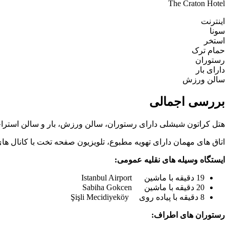
The Craton Hotel
اینترنت
سونا
استخر
حمام ترک
رستوران
دارای بار
سالن ورزش
بررسی اجمالی
هتل کراتون شیشلی دارای رستوران، سالن ورزش، بار و سالن استراحت مشترک می باشد.این اقامتگ
اتاق های مهمان دارای تهویه مطبوع، تلویزیون صفحه تخت با کانال 
ایستگاه وسیله های نقلیه عمومی:
19 دقیقه با ماشین Istanbul Airport
20 دقیقه با ماشین Sabiha Gokcen
8 دقیقه با پیاده روی Şişli Mecidiyeköy
رستوران های اطراف: