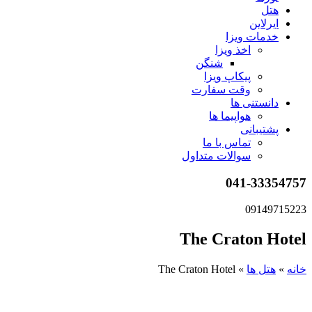
هتل
ایرلاین
خدمات ویزا
اخذ ویزا
شنگن
پیکاپ ویزا
وقت سفارت
دانستنی ها
هواپیما ها
پشتیبانی
تماس با ما
سوالات متداول
041-33354757
09149715223
The Craton Hotel
خانه
»
هتل ها
»
The Craton Hotel