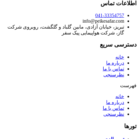
اطلاعات تماس
041-33354757
info@peikesafar.com
تبریز، خیابان آزادی، مابین گلباد و گلگشت، روبروی شرکت
گاز، شرکت هواپیمایی پیک سفر
دسترسی سریع
خانه
درباره ما
تماس با ما
نظرسنجی
فهرست
خانه
درباره ما
تماس با ما
نظرسنجی
تورها