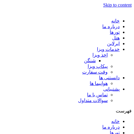
Skip to content
خانه
درباره ما
تورها
هتل
ایرلاین
خدمات ویزا
اخذ ویزا
شنگن
پیکاپ ویزا
وقت سفارت
دانستنی ها
هواپیما ها
پشتیبانی
تماس با ما
سوالات متداول
فهرست
خانه
درباره ما
تورها