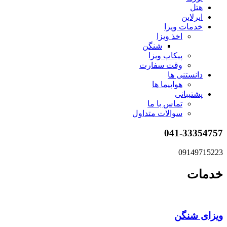
هتل
ایرلاین
خدمات ویزا
اخذ ویزا
شنگن
پیکاپ ویزا
وقت سفارت
دانستنی ها
هواپیما ها
پشتیبانی
تماس با ما
سوالات متداول
041-33354757
09149715223
خدمات
ویزای شنگن