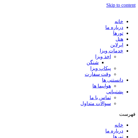
Skip to content
خانه
درباره ما
تورها
هتل
ایرلاین
خدمات ویزا
اخذ ویزا
شنگن
پیکاپ ویزا
وقت سفارت
دانستنی ها
هواپیما ها
پشتیبانی
تماس با ما
سوالات متداول
فهرست
خانه
درباره ما
تورها