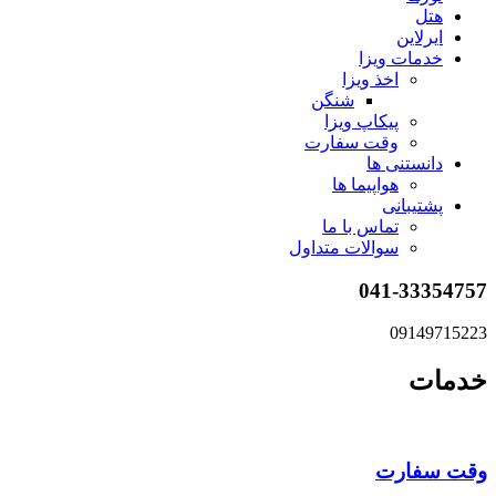
هتل
ایرلاین
خدمات ویزا
اخذ ویزا
شنگن
پیکاپ ویزا
وقت سفارت
دانستنی ها
هواپیما ها
پشتیبانی
تماس با ما
سوالات متداول
041-33354757
09149715223
خدمات
وقت سفارت