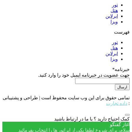
تور
هتل
ایرلاین
ویزا
فهرست
تور
هتل
ایرلاین
ویزا
خبرنامه
*
جهت عضویت در خبرنامه ایمیل خود را وارد کنید.
تمامی حقوق برای این وب سایت محفوظ است | طراحی و پشتیبانی
:
داده تجارت
کمک احتیاج دارید ؟ با ما در ارتباط باشید
آغاز گفتگو
سلام، برای شروع لطفا یکی از اپراتور ها را انتخاب بفرمائید