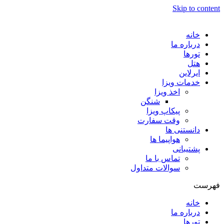
Skip to content
خانه
درباره ما
تورها
هتل
ایرلاین
خدمات ویزا
اخذ ویزا
شنگن
پیکاپ ویزا
وقت سفارت
دانستنی ها
هواپیما ها
پشتیبانی
تماس با ما
سوالات متداول
فهرست
خانه
درباره ما
تورها