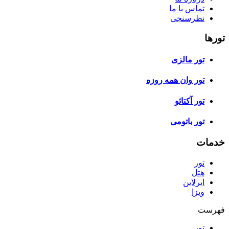
تماس با ما
نظرسنجی
تورها
تور مالزی
تور وان همه روزه
تور آکتائو
تور باتومی
خدمات
تور
هتل
ایرلاین
ویزا
فهرست
تور