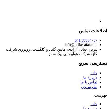
اطلاعات تماس
041-33354757
info@peikesafar.com
تبریز، خیابان آزادی، مابین گلباد و گلگشت، روبروی شرکت
گاز، شرکت هواپیمایی پیک سفر
دسترسی سریع
خانه
درباره ما
تماس با ما
نظرسنجی
فهرست
خانه
درباره ما