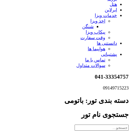
هتل
ایرلاین
خدمات ویزا
اخذ ویزا
شنگن
پیکاپ ویزا
وقت سفارت
دانستنی ها
هواپیما ها
پشتیبانی
تماس با ما
سوالات متداول
041-33354757
09149715223
دسته بندی تور: باتومی
جستجوی نام تور