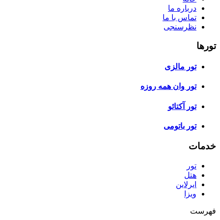
درباره ما
تماس با ما
نظرسنجی
تورها
تور مالزی
تور وان همه روزه
تور آکتائو
تور باتومی
خدمات
تور
هتل
ایرلاین
ویزا
فهرست