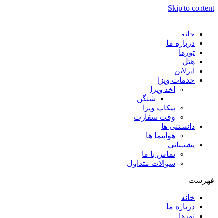
Skip to content
خانه
درباره ما
تورها
هتل
ایرلاین
خدمات ویزا
اخذ ویزا
شنگن
پیکاپ ویزا
وقت سفارت
دانستنی ها
هواپیما ها
پشتیبانی
تماس با ما
سوالات متداول
فهرست
خانه
درباره ما
تورها