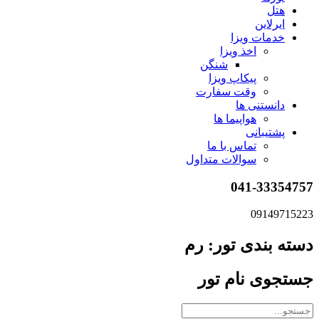
هتل
ایرلاین
خدمات ویزا
اخذ ویزا
شنگن
پیکاپ ویزا
وقت سفارت
دانستنی ها
هواپیما ها
پشتیبانی
تماس با ما
سوالات متداول
041-33354757
09149715223
دسته بندی تور: رم
جستجوی نام تور