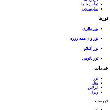
تماس با ما
نظرسنجی
تورها
تور مالزی
تور وان همه روزه
تور آکتائو
تور باتومی
خدمات
تور
هتل
ایرلاین
ویزا
فهرست
تور