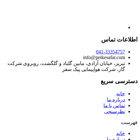
اطلاعات تماس
041-33354757
info@peikesafar.com
تبریز، خیابان آزادی، مابین گلباد و گلگشت، روبروی شرکت
گاز، شرکت هواپیمایی پیک سفر
دسترسی سریع
خانه
درباره ما
تماس با ما
نظرسنجی
فهرست
خانه
درباره ما