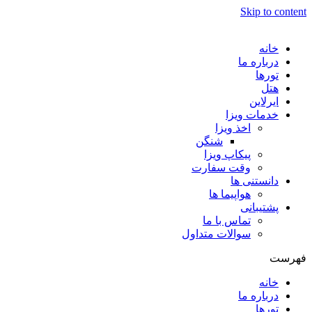
Skip to content
خانه
درباره ما
تورها
هتل
ایرلاین
خدمات ویزا
اخذ ویزا
شنگن
پیکاپ ویزا
وقت سفارت
دانستنی ها
هواپیما ها
پشتیبانی
تماس با ما
سوالات متداول
فهرست
خانه
درباره ما
تورها