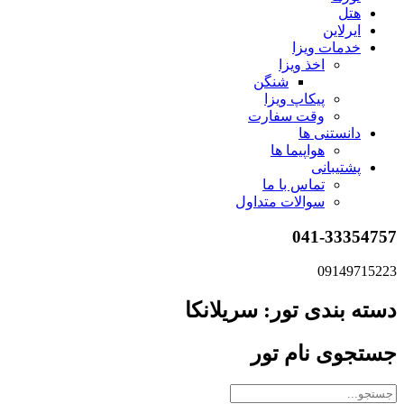
هتل
ایرلاین
خدمات ویزا
اخذ ویزا
شنگن
پیکاپ ویزا
وقت سفارت
دانستنی ها
هواپیما ها
پشتیبانی
تماس با ما
سوالات متداول
041-33354757
09149715223
دسته بندی تور: سریلانکا
جستجوی نام تور