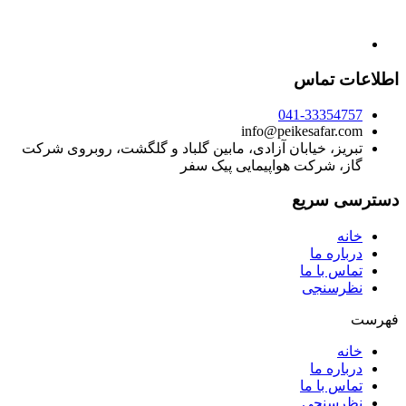
اطلاعات تماس
041-33354757
info@peikesafar.com
تبریز، خیابان آزادی، مابین گلباد و گلگشت، روبروی شرکت
گاز، شرکت هواپیمایی پیک سفر
دسترسی سریع
خانه
درباره ما
تماس با ما
نظرسنجی
فهرست
خانه
درباره ما
تماس با ما
نظرسنجی