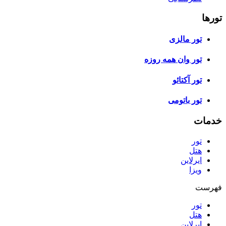
تورها
تور مالزی
تور وان همه روزه
تور آکتائو
تور باتومی
خدمات
تور
هتل
ایرلاین
ویزا
فهرست
تور
هتل
ایرلاین