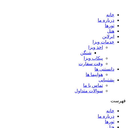
Skip
to
خانه
content
درباره ما
تورها
هتل
ایرلاین
خدمات ویزا
اخذ ویزا
شنگن
پیکاپ ویزا
وقت سفارت
دانستنی ها
هواپیما ها
پشتیبانی
تماس با ما
سوالات متداول
فهرست
خانه
درباره ما
تورها
هتل