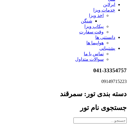
ایرلاین
خدمات ویزا
اخذ ویزا
شنگن
پیکاپ ویزا
وقت سفارت
دانستنی ها
هواپیما ها
پشتیبانی
تماس با ما
سوالات متداول
041-33354757
09149715223
دسته بندی تور: سمرقند
جستجوی نام تور