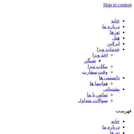
Skip to content
خانه
درباره ما
تورها
هتل
ایرلاین
خدمات ویزا
اخذ ویزا
شنگن
پیکاپ ویزا
وقت سفارت
دانستنی ها
هواپیما ها
پشتیبانی
تماس با ما
سوالات متداول
فهرست
خانه
درباره ما
تورها