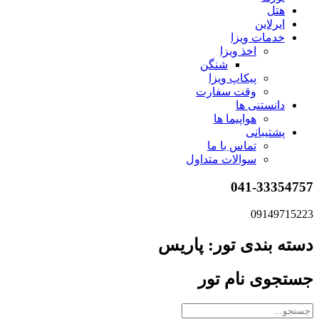
هتل
ایرلاین
خدمات ویزا
اخذ ویزا
شنگن
پیکاپ ویزا
وقت سفارت
دانستنی ها
هواپیما ها
پشتیبانی
تماس با ما
سوالات متداول
041-33354757
09149715223
دسته بندی تور: پاریس
جستجوی نام تور