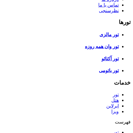
تماس با ما
نظرسنجی
تورها
تور مالزی
تور وان همه روزه
تور آکتائو
تور باتومی
خدمات
تور
هتل
ایرلاین
ویزا
فهرست
تور