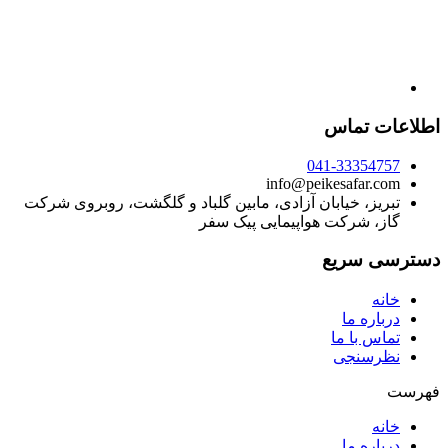
اطلاعات تماس
041-33354757
info@peikesafar.com
تبریز، خیابان آزادی، مابین گلباد و گلگشت، روبروی شرکت
گاز، شرکت هواپیمایی پیک سفر
دسترسی سریع
خانه
درباره ما
تماس با ما
نظرسنجی
فهرست
خانه
درباره ما