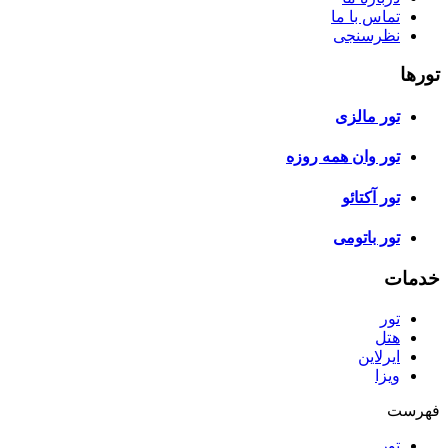
تماس با ما
نظرسنجی
تورها
تور مالزی
تور وان همه روزه
تور آکتائو
تور باتومی
خدمات
تور
هتل
ایرلاین
ویزا
فهرست
تور