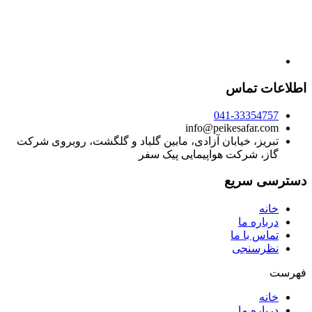
اطلاعات تماس
041-33354757
info@peikesafar.com
تبریز، خیابان آزادی، مابین گلباد و گلگشت، روبروی شرکت
گاز، شرکت هواپیمایی پیک سفر
دسترسی سریع
خانه
درباره ما
تماس با ما
نظرسنجی
فهرست
خانه
درباره ما