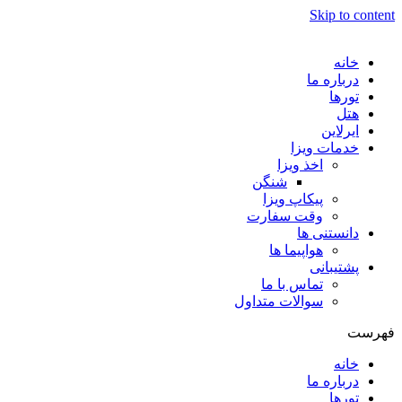
Skip to content
خانه
درباره ما
تورها
هتل
ایرلاین
خدمات ویزا
اخذ ویزا
شنگن
پیکاپ ویزا
وقت سفارت
دانستنی ها
هواپیما ها
پشتیبانی
تماس با ما
سوالات متداول
فهرست
خانه
درباره ما
تورها