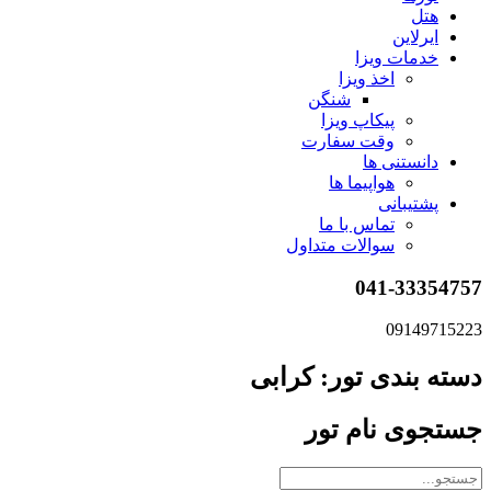
هتل
ایرلاین
خدمات ویزا
اخذ ویزا
شنگن
پیکاپ ویزا
وقت سفارت
دانستنی ها
هواپیما ها
پشتیبانی
تماس با ما
سوالات متداول
041-33354757
09149715223
دسته بندی تور: کرابی
جستجوی نام تور