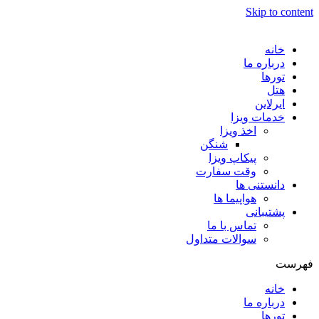
Skip to content
خانه
درباره ما
تورها
هتل
ایرلاین
خدمات ویزا
اخذ ویزا
شنگن
پیکاپ ویزا
وقت سفارت
دانستنی ها
هواپیما ها
پشتیبانی
تماس با ما
سوالات متداول
فهرست
خانه
درباره ما
تورها