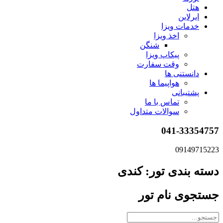
هتل
ایرلاین
خدمات ویزا
اخذ ویزا
شنگن
پیکاپ ویزا
وقت سفارت
دانستنی ها
هواپیما ها
پشتیبانی
تماس با ما
سوالات متداول
041-33354757
09149715223
دسته بندی تور: کندی
جستجوی نام تور