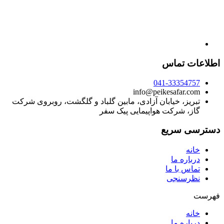
اطلاعات تماس
041-33354757
info@peikesafar.com
تبریز، خیابان آزادی، مابین گلباد و گلگشت، روبروی شرکت
گاز، شرکت هواپیمایی پیک سفر
دسترسی سریع
خانه
درباره ما
تماس با ما
نظرسنجی
فهرست
خانه
درباره ما