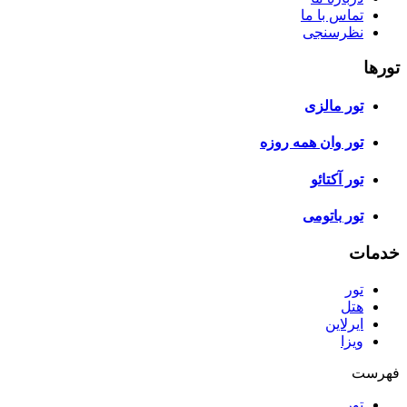
تماس با ما
نظرسنجی
تورها
تور مالزی
تور وان همه روزه
تور آکتائو
تور باتومی
خدمات
تور
هتل
ایرلاین
ویزا
فهرست
تور