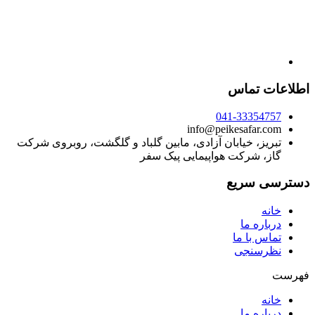
اطلاعات تماس
041-33354757
info@peikesafar.com
تبریز، خیابان آزادی، مابین گلباد و گلگشت، روبروی شرکت
گاز، شرکت هواپیمایی پیک سفر
دسترسی سریع
خانه
درباره ما
تماس با ما
نظرسنجی
فهرست
خانه
درباره ما