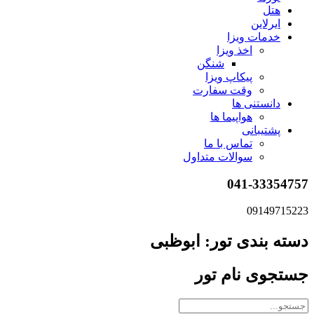
هتل
ایرلاین
خدمات ویزا
اخذ ویزا
شنگن
پیکاپ ویزا
وقت سفارت
دانستنی ها
هواپیما ها
پشتیبانی
تماس با ما
سوالات متداول
041-33354757
09149715223
دسته بندی تور: ابوظبی
جستجوی نام تور