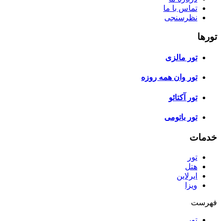
تماس با ما
نظرسنجی
تورها
تور مالزی
تور وان همه روزه
تور آکتائو
تور باتومی
خدمات
تور
هتل
ایرلاین
ویزا
فهرست
تور