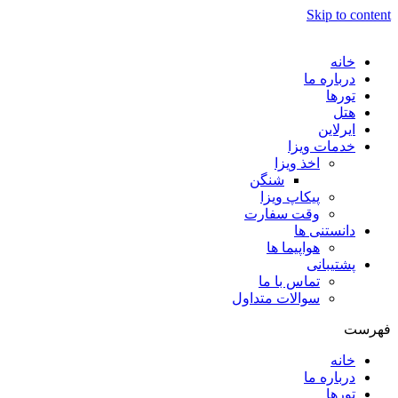
Skip to content
خانه
درباره ما
تورها
هتل
ایرلاین
خدمات ویزا
اخذ ویزا
شنگن
پیکاپ ویزا
وقت سفارت
دانستنی ها
هواپیما ها
پشتیبانی
تماس با ما
سوالات متداول
فهرست
خانه
درباره ما
تورها