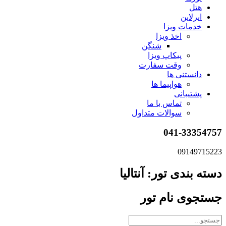
هتل
ایرلاین
خدمات ویزا
اخذ ویزا
شنگن
پیکاپ ویزا
وقت سفارت
دانستنی ها
هواپیما ها
پشتیبانی
تماس با ما
سوالات متداول
041-33354757
09149715223
دسته بندی تور: آنتالیا
جستجوی نام تور