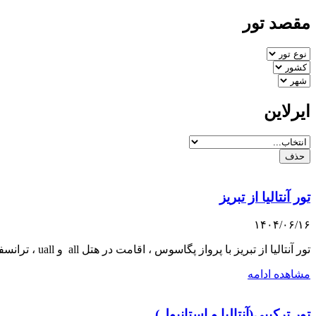
مقصد تور
ایرلاین
حذف
تور آنتالیا از تبریز
۱۴۰۴/۰۶/۱۶
تور آنتالیا از تبریز با پرواز پگاسوس ، اقامت در هتل all و uall ، ترانسفر فرودگاهی بیمه مسافرتی
مشاهده ادامه
تور ترکیبی(آنتالیا و استانبول)