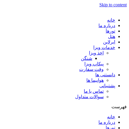
Skip to content
خانه
درباره ما
تورها
هتل
ایرلاین
خدمات ویزا
اخذ ویزا
شنگن
پیکاپ ویزا
وقت سفارت
دانستنی ها
هواپیما ها
پشتیبانی
تماس با ما
سوالات متداول
فهرست
خانه
درباره ما
تورها