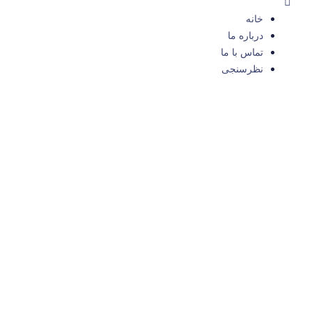
خانه
درباره ما
تماس با ما
نظرسنجی
تورها
تور مالزی
تور وان همه روزه
تور آکتائو
تور باتومی
خدمات