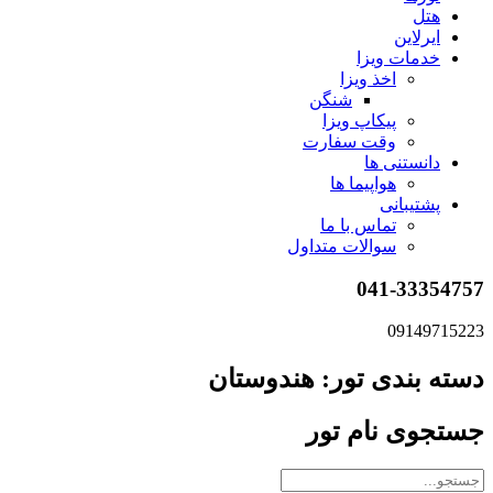
هتل
ایرلاین
خدمات ویزا
اخذ ویزا
شنگن
پیکاپ ویزا
وقت سفارت
دانستنی ها
هواپیما ها
پشتیبانی
تماس با ما
سوالات متداول
041-33354757
09149715223
دسته بندی تور: هندوستان
جستجوی نام تور