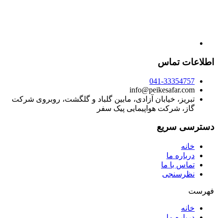
اطلاعات تماس
041-33354757
info@peikesafar.com
تبریز، خیابان آزادی، مابین گلباد و گلگشت، روبروی شرکت
گاز، شرکت هواپیمایی پیک سفر
دسترسی سریع
خانه
درباره ما
تماس با ما
نظرسنجی
فهرست
خانه
درباره ما