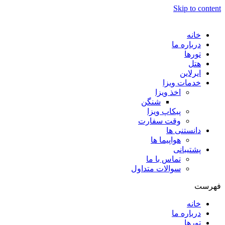
Skip to content
خانه
درباره ما
تورها
هتل
ایرلاین
خدمات ویزا
اخذ ویزا
شنگن
پیکاپ ویزا
وقت سفارت
دانستنی ها
هواپیما ها
پشتیبانی
تماس با ما
سوالات متداول
فهرست
خانه
درباره ما
تورها