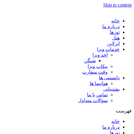
Skip to content
خانه
درباره ما
تورها
هتل
ایرلاین
خدمات ویزا
اخذ ویزا
شنگن
پیکاپ ویزا
وقت سفارت
دانستنی ها
هواپیما ها
پشتیبانی
تماس با ما
سوالات متداول
فهرست
خانه
درباره ما
تورها