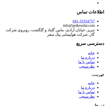
اطلاعات تماس
041-33354757
info@peikesafar.com
تبریز، خیابان آزادی، مابین گلباد و گلگشت، روبروی شرکت
گاز، شرکت هواپیمایی پیک سفر
دسترسی سریع
خانه
درباره ما
تماس با ما
نظرسنجی
فهرست
خانه
درباره ما
تماس با ما
نظرسنجی
تورها