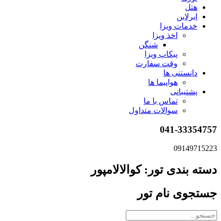
هتل
ایرلاین
خدمات ویزا
اخذ ویزا
شنگن
پیکاپ ویزا
وقت سفارت
دانستنی ها
هواپیما ها
پشتیبانی
تماس با ما
سوالات متداول
041-33354757
09149715223
دسته بندی تور: کوالالامپور
جستجوی نام تور