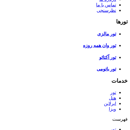
تماس با ما
نظرسنجی
تورها
تور مالزی
تور وان همه روزه
تور آکتائو
تور باتومی
خدمات
تور
هتل
ایرلاین
ویزا
فهرست
تور