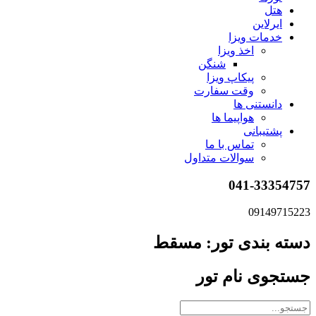
هتل
ایرلاین
خدمات ویزا
اخذ ویزا
شنگن
پیکاپ ویزا
وقت سفارت
دانستنی ها
هواپیما ها
پشتیبانی
تماس با ما
سوالات متداول
041-33354757
09149715223
دسته بندی تور: مسقط
جستجوی نام تور