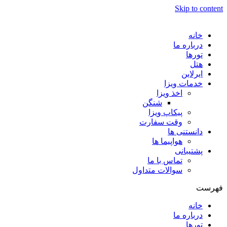
Skip to content
خانه
درباره ما
تورها
هتل
ایرلاین
خدمات ویزا
اخذ ویزا
شنگن
پیکاپ ویزا
وقت سفارت
دانستنی ها
هواپیما ها
پشتیبانی
تماس با ما
سوالات متداول
فهرست
خانه
درباره ما
تورها