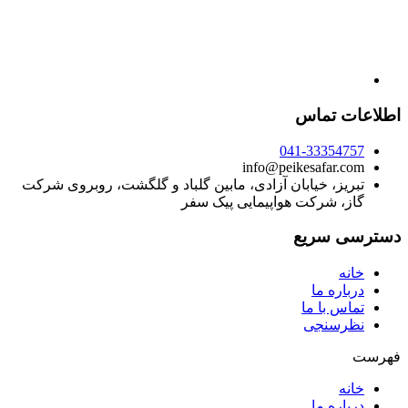
اطلاعات تماس
041-33354757
info@peikesafar.com
تبریز، خیابان آزادی، مابین گلباد و گلگشت، روبروی شرکت
گاز، شرکت هواپیمایی پیک سفر
دسترسی سریع
خانه
درباره ما
تماس با ما
نظرسنجی
فهرست
خانه
درباره ما