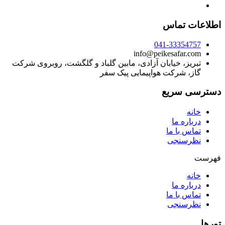
اطلاعات تماس
041-33354757
info@peikesafar.com
تبریز، خیابان آزادی، مابین گلباد و گلگشت، روبروی شرکت
گاز، شرکت هواپیمایی پیک سفر
دسترسی سریع
خانه
درباره ما
تماس با ما
نظرسنجی
فهرست
خانه
درباره ما
تماس با ما
نظرسنجی
تورها