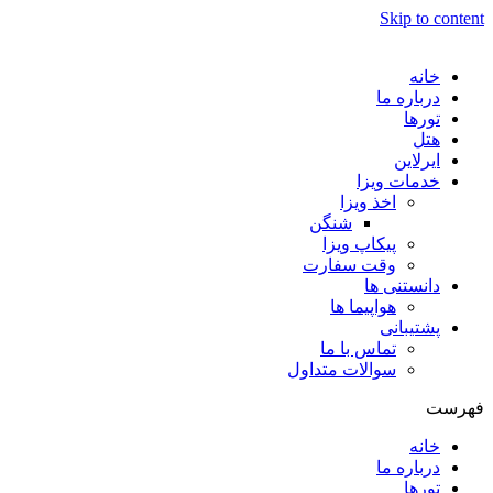
Skip to content
خانه
درباره ما
تورها
هتل
ایرلاین
خدمات ویزا
اخذ ویزا
شنگن
پیکاپ ویزا
وقت سفارت
دانستنی ها
هواپیما ها
پشتیبانی
تماس با ما
سوالات متداول
فهرست
خانه
درباره ما
تورها