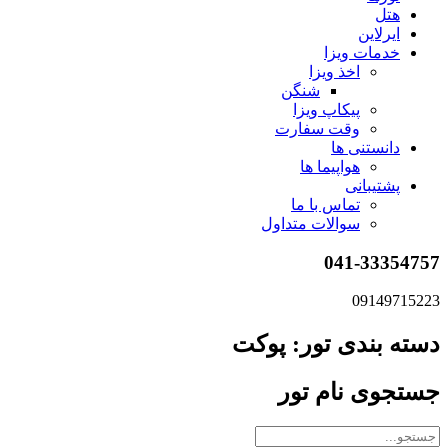
هتل
ایرلاین
خدمات ویزا
اخذ ویزا
شنگن
پیکاپ ویزا
وقت سفارت
دانستنی ها
هواپیما ها
پشتیبانی
تماس با ما
سوالات متداول
041-33354757
09149715223
دسته بندی تور: پوکت
جستجوی نام تور