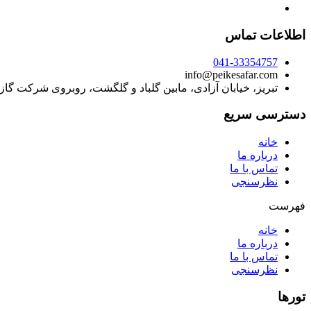
اطلاعات تماس
041-33354757
info@peikesafar.com
تبریز، خیابان آزادی، مابین گلباد و گلگشت، روبروی شرکت گا
دسترسی سریع
خانه
درباره ما
تماس با ما
نظرسنجی
فهرست
خانه
درباره ما
تماس با ما
نظرسنجی
تورها