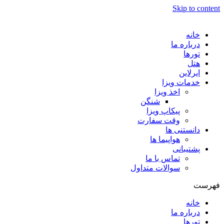
Skip to content
خانه
درباره ما
تورها
هتل
ایرلاین
خدمات ویزا
اخذ ویزا
شنگن
پیکاپ ویزا
وقت سفارت
دانستنی ها
هواپیما ها
پشتیبانی
تماس با ما
سوالات متداول
فهرست
خانه
درباره ما
تورها