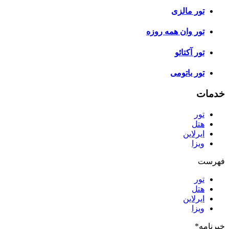
تور مالزی
تور وان همه روزه
تور آکتائو
تور باتومی
خدمات
تور
هتل
ایرلاین
ویزا
فهرست
تور
هتل
ایرلاین
ویزا
خبرنامه
*