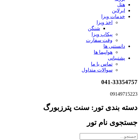
هتل
ایرلاین
خدمات ویزا
اخذ ویزا
شنگن
پیکاپ ویزا
وقت سفارت
دانستنی ها
هواپیما ها
پشتیبانی
تماس با ما
سوالات متداول
041-33354757
09149715223
دسته بندی تور: سنت پترزبورگ
جستجوی نام تور