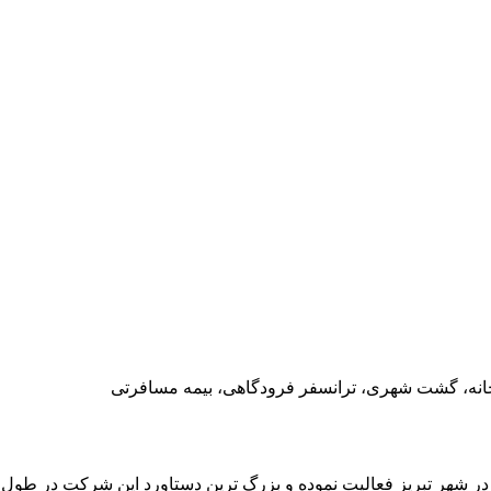
صبحانه، گشت شهری، ترانسفر فرودگاهی، بیمه مسافرتی
 در شهر تبریز فعالیت نموده و بزرگ ترین دستاورد این شرکت در طو