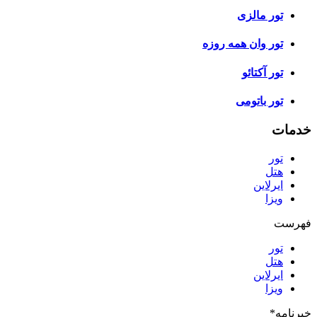
تور مالزی
تور وان همه روزه
تور آکتائو
تور باتومی
خدمات
تور
هتل
ایرلاین
ویزا
فهرست
تور
هتل
ایرلاین
ویزا
خبرنامه
*