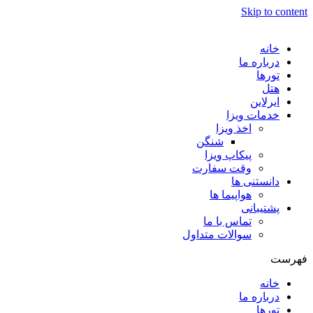
Skip to content
خانه
درباره ما
تورها
هتل
ایرلاین
خدمات ویزا
اخذ ویزا
شنگن
پیکاپ ویزا
وقت سفارت
دانستنی ها
هواپیما ها
پشتیبانی
تماس با ما
سوالات متداول
فهرست
خانه
درباره ما
تورها