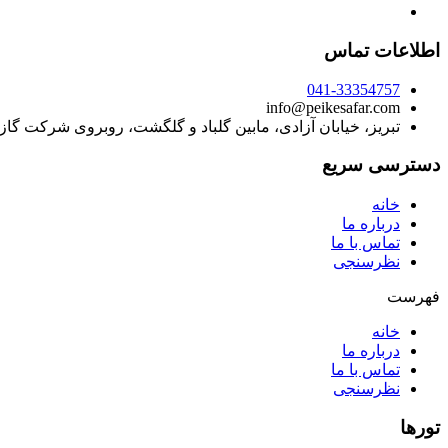
اطلاعات تماس
041-33354757
info@peikesafar.com
تبریز، خیابان آزادی، مابین گلباد و گلگشت، روبروی شرکت گا
دسترسی سریع
خانه
درباره ما
تماس با ما
نظرسنجی
فهرست
خانه
درباره ما
تماس با ما
نظرسنجی
تورها