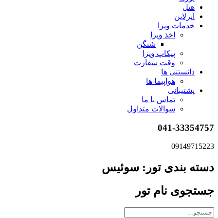
هتل
ایرلاین
خدمات ویزا
اخذ ویزا
شنگن
پیکاپ ویزا
وقت سفارت
دانستنی ها
هواپیما ها
پشتیبانی
تماس با ما
سوالات متداول
041-33354757
09149715223
دسته بندی تور: سوئیس
جستجوی نام تور