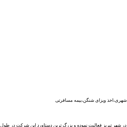
 شهری،اخذ ویزای شنگن،بیمه مسافرتی
 در شهر تبریز فعالیت نموده و بزرگ ترین دستاورد این شرکت در طو