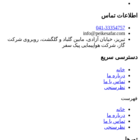
اطلاعات تماس
041-33354757
info@peikesafar.com
تبریز، خیابان آزادی، مابین گلباد و گلگشت، روبروی شرکت
گاز، شرکت هواپیمایی پیک سفر
دسترسی سریع
خانه
درباره ما
تماس با ما
نظرسنجی
فهرست
خانه
درباره ما
تماس با ما
نظرسنجی
تورها