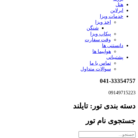
هتل
ایرلاین
خدمات ویزا
اخذ ویزا
شنگن
پیکاپ ویزا
وقت سفارت
دانستنی ها
هواپیما ها
پشتیبانی
تماس با ما
سوالات متداول
041-33354757
09149715223
دسته بندی تور: تایلند
جستجوی نام تور