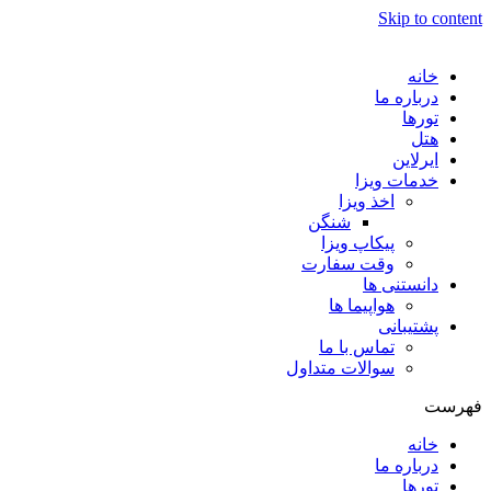
Skip to content
خانه
درباره ما
تورها
هتل
ایرلاین
خدمات ویزا
اخذ ویزا
شنگن
پیکاپ ویزا
وقت سفارت
دانستنی ها
هواپیما ها
پشتیبانی
تماس با ما
سوالات متداول
فهرست
خانه
درباره ما
تورها