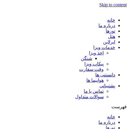
Skip to content
خانه
درباره ما
تورها
هتل
ایرلاین
خدمات ویزا
اخذ ویزا
شنگن
پیکاپ ویزا
وقت سفارت
دانستنی ها
هواپیما ها
پشتیبانی
تماس با ما
سوالات متداول
فهرست
خانه
درباره ما
تورها