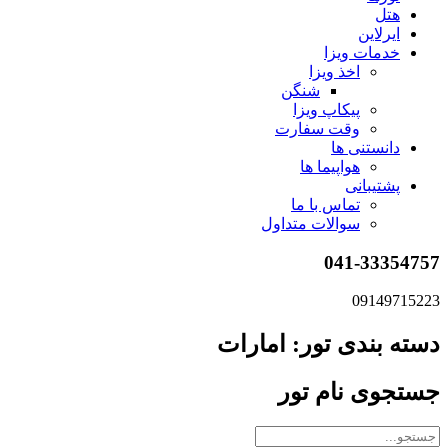
هتل
ایرلاین
خدمات ویزا
اخذ ویزا
شنگن
پیکاپ ویزا
وقت سفارت
دانستنی ها
هواپیما ها
پشتیبانی
تماس با ما
سوالات متداول
041-33354757
09149715223
دسته بندی تور: امارات
جستجوی نام تور